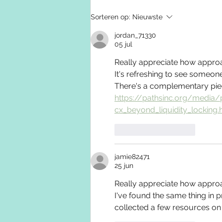
Sorteren op:
Nieuwste
jordan_71330
05 jul
Really appreciate how approa
It's refreshing to see someone
There's a complementary piece
https://pathsinc.org/media
cx_beyond_liquidity_locking.
Like
Reageren
jamie82471
25 jun
Really appreciate how approa
I've found the same thing in pr
collected a few resources on 