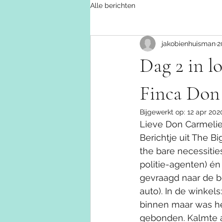
Alle berichten
jakobienhuisman
2
Dag 2 in l
Finca Don 
Bijgewerkt op:
12 apr 202
Lieve Don Carmeliet
Berichtje uit The B
the bare necessitie
politie-agenten) é
gevraagd naar de be
auto). In de winkel
binnen maar was he
gebonden. Kalmte al