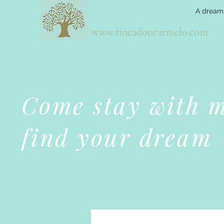
A dream
www.fincadoncarmelo.com
Come stay with 
find your dream