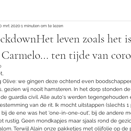
0 mrt 2020
1 minuten om te lezen
ockdownHet leven zoals het i
Carmelo... ten tijde van cor
0
, 
ig Olive: we gingen deze ochtend even boodschappen 
s, gezien wij nooit hamsteren. In het dorp stonden de 
n de guardia civil. Alle auto's werden tegengehoude
stemming van de rit. Ik mocht uitstappen (slechts 1
s: bij de ene was het 'one-in-one-out', bij de andere 
t rustig. Geen mondkapjes maar sjaals rond de gezi
om. Terwijl Alain onze pakketjes met olijfolie op de 