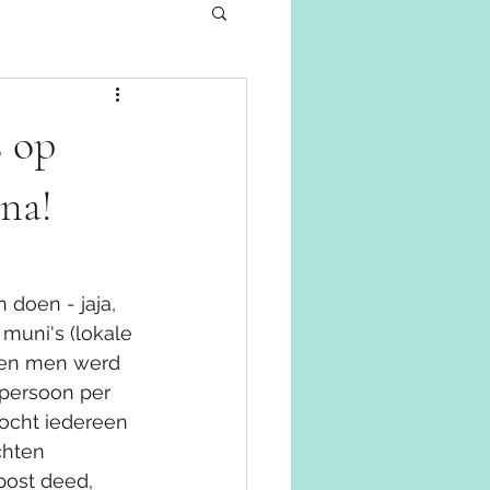
s op
ona!
doen - jaja, 
muni's (lokale 
n en men werd 
 persoon per 
mocht iedereen 
chten 
post deed, 