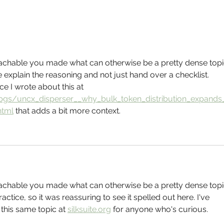
Dag 4 in lockdown Het leven
Dag 5
zoals het is op Finca Don
het i
Carmelo… ten tijde van corona!
tijde
chable you made what can otherwise be a pretty dense topic
 explain the reasoning and not just hand over a checklist. 
 I wrote about this at 
/pgs/uncx_disperser__why_bulk_token_distribution_expands
html
 that adds a bit more context.
chable you made what can otherwise be a pretty dense topic
actice, so it was reassuring to see it spelled out here. I've 
this same topic at 
silksuite.org
 for anyone who's curious.