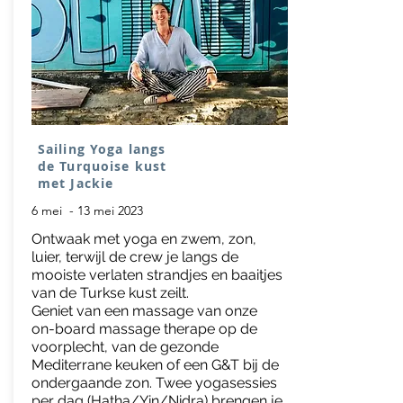
Sailing Yoga langs
de Turquoise kust
met Jackie
6 mei - 13 mei 2023
Ontwaak met yoga en zwem, zon,
luier, terwijl de crew je langs de
mooiste verlaten strandjes en baaitjes
van de Turkse kust zeilt.
Geniet van een massage van onze
on-board massage therape op de
voorplecht, van de gezonde
Mediterrane keuken of een G&T bij de
ondergaande zon. Twee yogasessies
per dag (Hatha/Yin/Nidra) brengen je