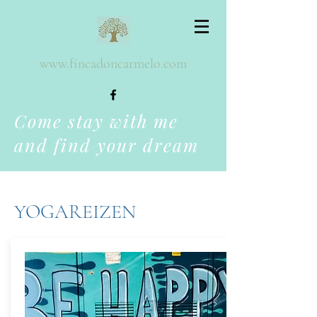
www.fincadoncarmelo.com
Come stay with me
and find your dream
YOGAREIZEN