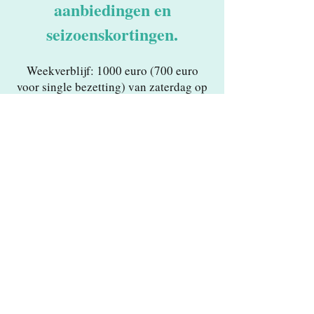
aanbie
dingen en
seizoenskortingen.
Weekverblijf: 1000 euro (700 euro
voor single bezetting) van zaterdag op
zaterdag
(Check in: 15.00 uur - Check out:
11.00 uur)
Klik hier om te reserveren of voor meer
informatie
Onze gasten over La
Cuadra