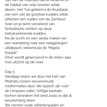
hart van de Mashatu Game Reserve en
de habitat van vele soorten wilde
dieren. Het Tuli-gebied is de thuisbasis
van een van de grootste kuddes wilde
olifanten ten zuiden van de Zambezi-
rivier en je bent verzekerd van
fantastische zichten op deze
indrukwekkende kuddes.
Na de lunch en een siesta maken we
een wandeling naar een nabijgelegen
uitkijkpunt, bekend als de "Majele
Koppie".
Diner wordt geserveerd in de rieten sala
met uitzicht op de rivier.
Dag 3:
Vandaag reizen we door het hart van
Mashatu tussen eeuwenoude
rotsformaties door, die typisch zijn voor
de Limpopo-vallei. Grillige baobab-
bomen bewaken het land zoals ze dat al
eeuwenlang doen.
We nemen oude olifantenpaden en