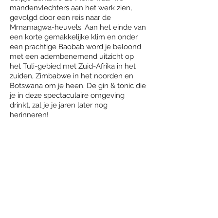
mandenvlechters aan het werk zien,
gevolgd door een reis naar de
Mmamagwa-heuvels. Aan het einde van
een korte gemakkelijke klim en onder
een prachtige Baobab word je beloond
met een adembenemend uitzicht op
het Tuli-gebied met Zuid-Afrika in het
zuiden, Zimbabwe in het noorden en
Botswana om je heen. De gin & tonic die
je in deze spectaculaire omgeving
drinkt, zal je je jaren later nog
herinneren!
Dag 5:
Een stevig ontbijt is een goede start
voor wat waarschijnlijk je langste dag te
paard is. Via de Mopane bush, met de
kans om olifanten te zien, rijden we naar
de vlakte in de buurt van de Limpopo-
rivier. Liana Camp ligt verscholen tussen
gigantische Mashatu-bomen aan de
rand van een lagune, een zijrivier van de